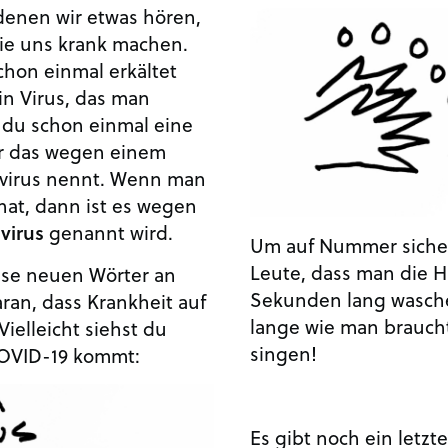
denen wir etwas hören,
die uns krank machen.
hon einmal erkältet
in Virus, das man
 du schon einmal eine
ar das wegen einem
avirus nennt. Wenn man
hat, dann ist es wegen
virus
genannt wird.
Um auf Nummer sicher
Leute, dass man die 
ese neuen Wörter an
Sekunden lang waschen
ran, dass Krankheit auf
lange wie man brauch
Vielleicht siehst du
singen!
COVID-19 kommt:
Es gibt noch ein letzt