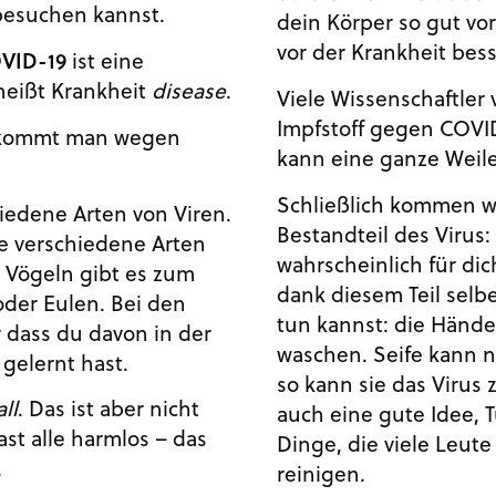
besuchen kannst.
dein Körper so gut vor
vor der Krankheit bes
VID-19
ist eine
 heißt Krankheit
disease
.
Viele Wissenschaftler
Impfstoff gegen COVID
ekommt man wegen
kann eine ganze Weil
Schließlich kommen w
hiedene Arten von Viren.
Bestandteil des Virus: 
le verschiedene Arten
wahrscheinlich für dic
n Vögeln gibt es zum
dank diesem Teil selb
oder Eulen. Bei den
tun kannst: die Hände
r dass du davon in der
waschen. Seife kann n
gelernt hast.
so kann sie das Virus 
ll
. Das ist aber nicht
auch eine gute Idee, 
ast alle harmlos – das
Dinge, die viele Leute
.
reinigen.