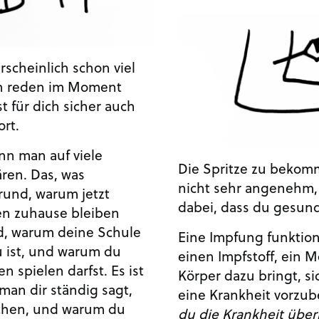
scheinlich schon viel
en reden im Moment
t für dich sicher auch
ort.
nn man auf viele
Die Spritze zu bekom
ären. Das, was
nicht sehr angenehm,
Grund, warum jetzt
dabei, dass du gesund
en zuhause bleiben
d, warum deine Schule
Eine Impfung funktio
u ist, und warum du
einen Impfstoff, ein 
n spielen darfst. Es ist
Körper dazu bringt, s
an dir ständig sagt,
eine Krankheit vorzub
schen, und warum du
du die Krankheit üb