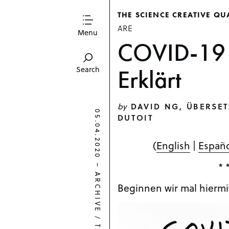
THE SCIENCE CREATIVE QU
ARE
Menu
COVID-19 f
Erklärt
Search
by
DAVID NG, ÜBERSET
05.04.2020
DUTOIT
(
English
|
Españ
–
* 
ARCHIVE
Beginnen wir mal hiermi
/