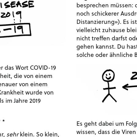
besprechen müssen: 
noch schickerer Ausdru
Distanzierung»). Es i
vielleicht zuhause bl
nicht treffen darfst od
gehen kannst. Du hast
solche oder ähnliche 
her das Wort COVID-19
heit, die von einem
genauer von einem
Krankheit wurde von
s im Jahre 2019
* *
Es geht dabei um Folg
wissen, dass die Viren
hr,
sehr
klein. So klein,