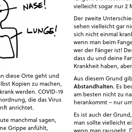
vielleicht sogar nur 2
Der zweite Unterschi
sehen vielleicht gar n
sich nicht einmal krank
wenn man beim Fangen
wer der Fänger ist! De
dass du und deine Fami
Krankheit haben, aber 
an diese Orte geht und
Aus diesem Grund gib
selbst Kopien zu machen,
Abstandhalten
. Es be
 krank werden. COVID-19
am besten nicht zu n
nordnung, die das Virus
herankommt – nur um 
ft anrichtet.
Es ist auch der Grund
eute manchmal sagen,
man sollte vielleicht 
ine Grippe anfühlt,
wenn man rausgeht. Da