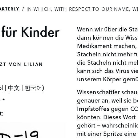
IN WHICH, WITH RESPECT TO OUR NAME, W
ARTERLY
ür Kinder
Wenn wir über die St
dann können die Wissen
Medikament machen, d
Stacheln nicht mehr 
die Stacheln nicht me
ZT VON LILIAN
kann sich das Virus vie
unserem Körper gemü
ol
|
中文
|
한국어
)
Wissenschaftler schau
genauer an, weil sie b
* *
Impfstoffes
gegen COV
t:
könnten. Dieses Wort h
gehört – wahrscheinli
mit einer Spritze ei