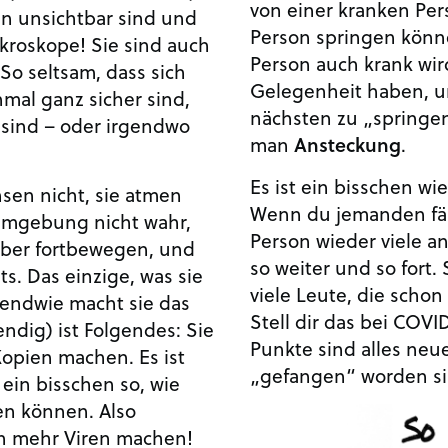
von einer kranken Pe
en unsichtbar sind und
Person springen könn
ikroskope! Sie sind auch
Person auch krank wir
So seltsam, dass sich
Gelegenheit haben, u
nmal ganz sicher sind,
nächsten zu „springe
 sind – oder irgendwo
man
Ansteckung
.
Es ist ein bisschen wi
hsen nicht, sie atmen
Wenn du jemanden fän
 Umgebung nicht wahr,
Person wieder viele a
elber fortbewegen, und
so weiter und so fort.
ts. Das einzige, was sie
viele Leute, die scho
gendwie macht sie das
Stell dir das bei COVI
endig) ist Folgendes: Sie
Punkte sind alles neu
Kopien machen. Es ist
„gefangen“ worden si
 ein bisschen so, wie
n können. Also
en mehr Viren machen!